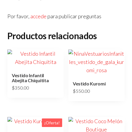
Por favor,
accede
para publicar preguntas
Productos relacionados
Vestido Infantil
Abejita Chiquitita
Vestido Kuromi
$
350.00
$
550.00
Este
Este
producto
producto
tiene
tiene
múltiples
¡Oferta!
múltiples
variantes.