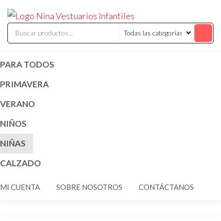
Saltar
ninavestuari
Comercialización
al
de vestuarios y
disfraces
contenido
infantiles
PARA TODOS
PRIMAVERA
VERANO
NIÑOS
NIÑAS
CALZADO
MI CUENTA
SOBRE NOSOTROS
CONTÁCTANOS