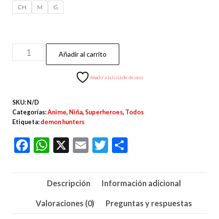
CH
M
G
Conjunto
Añadir al carrito
K-
POP
Añadir a la lista de deseos
Demon
SKU:
N/D
Hunters
Categorías:
Anime
,
Niña
,
Superheroes
,
Todos
cantidad
Etiqueta:
demon hunters
F
W
X
E
T
C
ac
h
m
wi
o
e
at
ail
tt
m
Descripción
Información adicional
b
s
er
p
o
A
ar
Valoraciones (0)
Preguntas y respuestas