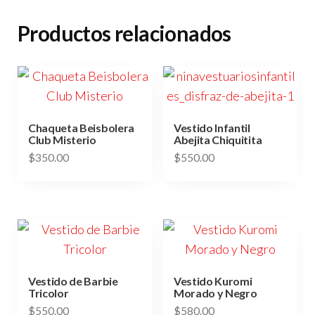
Productos relacionados
Chaqueta Beisbolera
Vestido Infantil
Club Misterio
Abejita Chiquitita
$
350.00
$
550.00
Este
Este
producto
producto
tiene
tiene
múltiples
múltiples
variantes.
variantes.
Las
Las
Vestido de Barbie
Vestido Kuromi
Tricolor
Morado y Negro
opciones
opciones
$
550.00
$
580.00