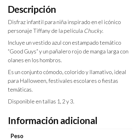
o
p
tir
Descripción
k
p
Disfraz infantil para niña inspirado en el icónico
personaje Tiffany de la película
Chucky
.
Incluye un vestido azul con estampado temático
“Good Guys” y un pañalero rojo de manga larga con
olanes en los hombros.
Es un conjunto cómodo, colorido y llamativo, ideal
para Halloween, festivales escolares o fiestas
temáticas.
Disponible en tallas 1, 2 y 3.
Información adicional
Peso