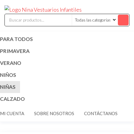
Saltar
ninavestuari
Comercialización
al
de vestuarios y
disfraces
contenido
infantiles
PARA TODOS
PRIMAVERA
VERANO
NIÑOS
NIÑAS
CALZADO
MI CUENTA
SOBRE NOSOTROS
CONTÁCTANOS