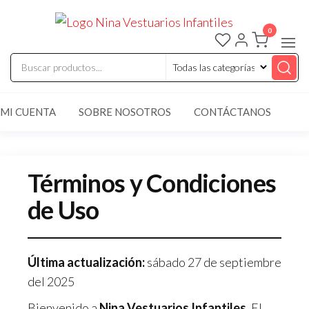
Saltar
ninaves
Comercializaci
al
de vestuarios y
0
disfraces
contenido
infantiles
MI CUENTA
SOBRE NOSOTROS
CONTÁCTANOS
Términos y Condiciones
de Uso
Última actualización:
sábado 27 de septiembre
del 2025
Bienvenido a
Nina Vestuarios Infantiles
. El