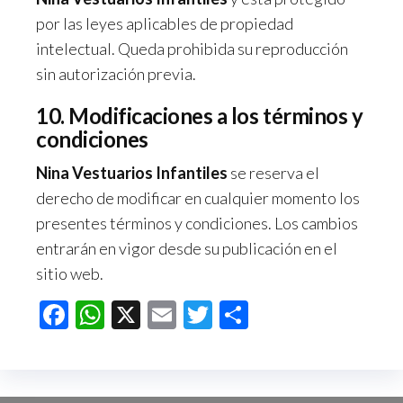
por las leyes aplicables de propiedad
intelectual. Queda prohibida su reproducción
sin autorización previa.
10. Modificaciones a los términos y
condiciones
Nina Vestuarios Infantiles
se reserva el
derecho de modificar en cualquier momento los
presentes términos y condiciones. Los cambios
entrarán en vigor desde su publicación en el
sitio web.
F
W
X
E
T
C
ac
h
m
wi
o
e
at
ail
tt
m
b
s
er
p