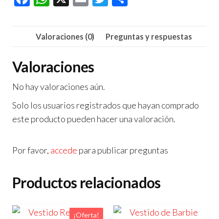
ac
h
m
wi
o
e
at
ail
tt
m
Valoraciones (0)
Preguntas y respuestas
b
s
er
p
o
A
ar
Valoraciones
o
p
tir
No hay valoraciones aún.
k
p
Solo los usuarios registrados que hayan comprado
este producto pueden hacer una valoración.
Por favor,
accede
para publicar preguntas
Productos relacionados
¡Oferta!