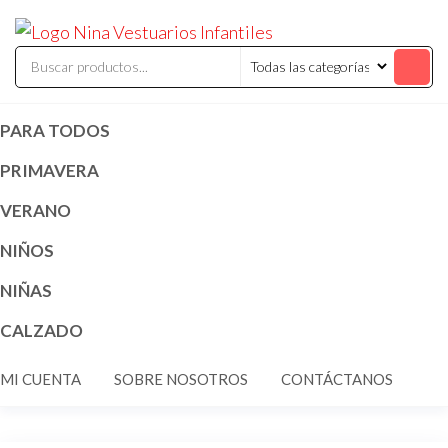
Saltar
ninavestuari
Comercialización
al
de vestuarios y
disfraces
contenido
infantiles
PARA TODOS
PRIMAVERA
VERANO
NIÑOS
NIÑAS
CALZADO
MI CUENTA
SOBRE NOSOTROS
CONTÁCTANOS