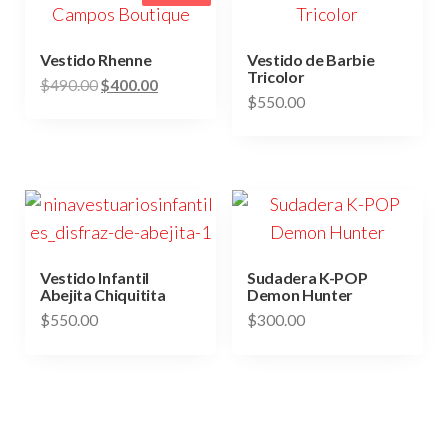
Vestido Rhenne
Vestido de Barbie
Tricolor
Original
Current
$
490.00
$
400.00
$
550.00
price
price
Este
was:
is:
Este
producto
$490.00.
$400.00.
producto
tiene
tiene
múltiples
múltiples
variantes.
variantes.
Las
Las
Vestido Infantil
Sudadera K-POP
opciones
Abejita Chiquitita
Demon Hunter
opciones
se
$
550.00
$
300.00
se
pueden
Este
Este
pueden
elegir
producto
producto
elegir
en
tiene
tiene
en
la
múltiples
múltiples
la