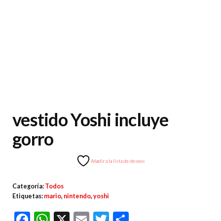
vestido Yoshi incluye
gorro
Añadir a la lista de deseos
Categoría:
Todos
Etiquetas:
mario
,
nintendo
,
yoshi
F
W
X
E
T
C