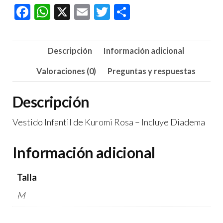
F
W
X
E
T
C
ac
h
m
wi
o
e
at
ail
tt
m
Descripción
Información adicional
b
s
er
p
o
A
ar
Valoraciones (0)
Preguntas y respuestas
o
p
tir
Descripción
k
p
Vestido Infantil de Kuromi Rosa – Incluye Diadema
Información adicional
Talla
M