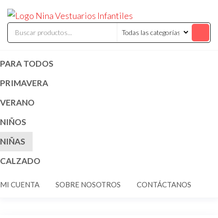
Saltar
ninavestuari
Comercialización
al
de vestuarios y
disfraces
contenido
infantiles
PARA TODOS
PRIMAVERA
VERANO
NIÑOS
NIÑAS
CALZADO
MI CUENTA
SOBRE NOSOTROS
CONTÁCTANOS