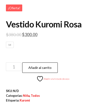
¡Oferta!
Vestido Kuromi Rosa
Original
Current
$
380.00
$
300.00
price
price
M
was:
is:
$380.00.
$300.00.
Vestido
Añadir al carrito
Kuromi
Rosa
Añadir a la lista de deseos
cantidad
SKU:
N/D
Categorías:
Niña
,
Todos
Etiqueta:
Kuromi