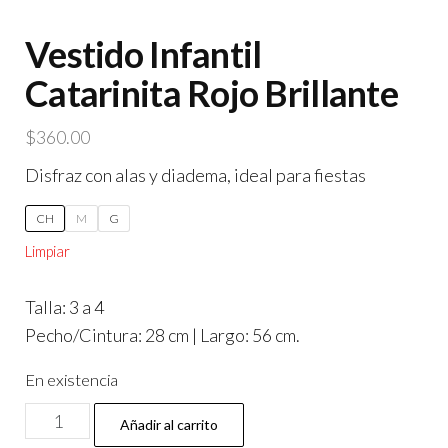
Vestido Infantil
Catarinita Rojo Brillante
$
360.00
Disfraz con alas y diadema, ideal para fiestas
CH
M
G
Limpiar
Talla: 3 a 4
Pecho/Cintura: 28 cm | Largo: 56 cm.
En existencia
Vestido
Añadir al carrito
Infantil