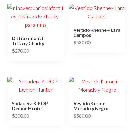
Vestido Rhenne – Lara
Campos
Disfraz infantil
$
580.00
Tiffany Chucky
$
270.00
Este
Este
producto
producto
tiene
tiene
múltiples
múltiples
variantes.
variantes.
Las
Las
opciones
Sudadera K-POP
Vestido Kuromi
Demon Hunter
Morado y Negro
opciones
se
$
300.00
$
580.00
se
pueden
Este
Este
pueden
elegir