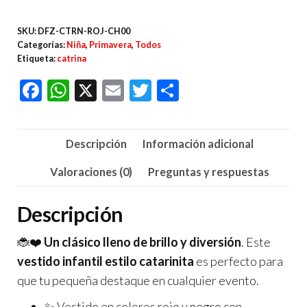
Catarinita
SKU:
DFZ-CTRN-ROJ-CH00
Rojo
Categorías:
Niña
,
Primavera
,
Todos
Brillante
Etiqueta:
catrina
cantidad
F
W
X
E
T
C
ac
h
m
wi
o
e
at
ail
tt
m
Descripción
Información adicional
b
s
er
p
o
A
ar
Valoraciones (0)
Preguntas y respuestas
o
p
tir
Descripción
k
p
🐞❤️
Un clásico lleno de brillo y diversión
. Este
vestido infantil estilo catarinita
es perfecto para
que tu pequeña destaque en cualquier evento.
✨ Vestido en colores rojo y negro con