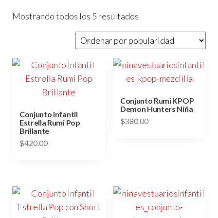
Sorted
Mostrando todos los 5 resultados
by
popularity
Conjunto Rumi KPOP
Demon Hunters Niña
Conjunto Infantil
$
380.00
Estrella Rumi Pop
Brillante
Este
$
420.00
producto
Este
tiene
producto
múltiples
tiene
variantes.
múltiples
Las
variantes.