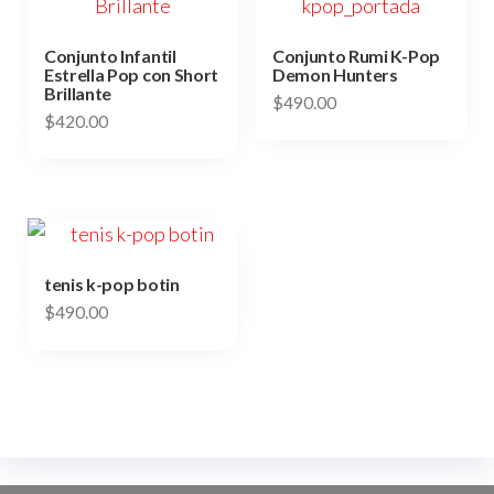
opciones
Las
se
opciones
Conjunto Infantil
Conjunto Rumi K-Pop
pueden
Estrella Pop con Short
Demon Hunters
se
Brillante
elegir
$
490.00
pueden
$
420.00
en
Este
elegir
la
Este
producto
en
página
producto
tiene
la
de
tiene
múltiples
página
producto
múltiples
variantes.
de
variantes.
tenis k-pop botin
Las
producto
Las
$
490.00
opciones
opciones
se
se
pueden
pueden
elegir
elegir
en
en
la