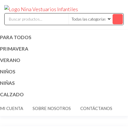
Saltar
ninavestuari
Comercialización
al
de vestuarios y
disfraces
contenido
infantiles
PARA TODOS
PRIMAVERA
VERANO
NIÑOS
NIÑAS
CALZADO
MI CUENTA
SOBRE NOSOTROS
CONTÁCTANOS