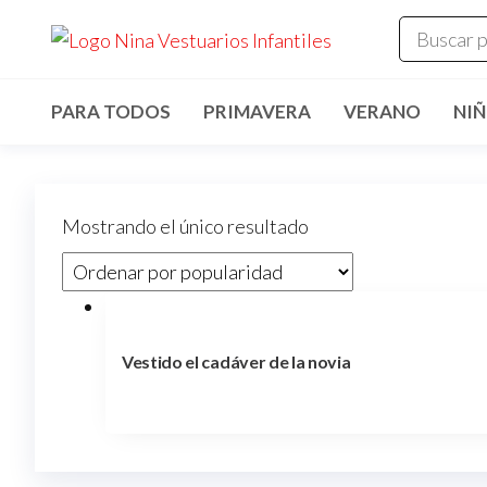
Saltar
ninavestua
Comercialización
al
de vestuarios y
disfraces
contenido
infantiles
PARA TODOS
PRIMAVERA
VERANO
NI
Mostrando el único resultado
Vestido el cadáver de la novia