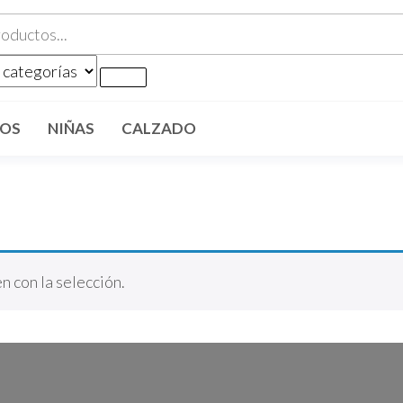
riosinfantiles.com
ÑOS
NIÑAS
CALZADO
 con la selección.