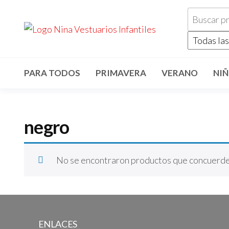
Saltar
al
ninavestua
Comercialización
de vestuarios y
contenido
disfraces
infantiles
PARA TODOS
PRIMAVERA
VERANO
NI
negro
No se encontraron productos que concuerden
ENLACES