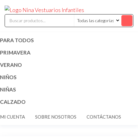
Saltar
ninavestuari
Comercialización
al
de vestuarios y
disfraces
contenido
infantiles
PARA TODOS
PRIMAVERA
VERANO
NIÑOS
NIÑAS
CALZADO
MI CUENTA
SOBRE NOSOTROS
CONTÁCTANOS