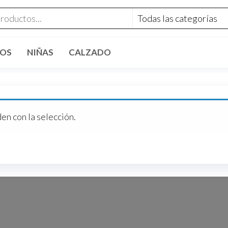
riosinfantiles.com
ÑOS
NIÑAS
CALZADO
n con la selección.