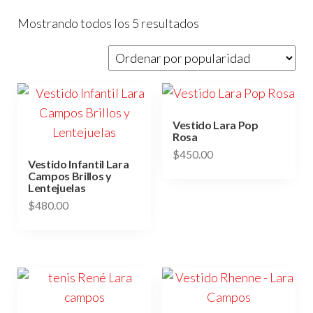
Sorted
Mostrando todos los 5 resultados
by
popularity
Vestido Lara Pop
Rosa
$
450.00
Vestido Infantil Lara
Campos Brillos y
Este
Lentejuelas
producto
$
480.00
tiene
Este
múltiples
producto
variantes.
tiene
Las
múltiples
opciones
variantes.