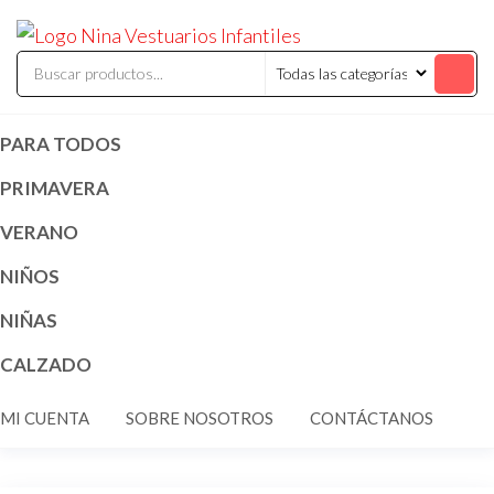
Saltar
ninavestuari
Comercialización
al
de vestuarios y
disfraces
contenido
infantiles
PARA TODOS
PRIMAVERA
VERANO
NIÑOS
NIÑAS
CALZADO
MI CUENTA
SOBRE NOSOTROS
CONTÁCTANOS