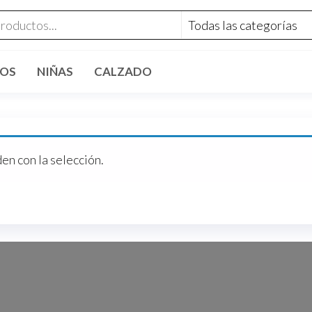
riosinfantiles.com
ÑOS
NIÑAS
CALZADO
n con la selección.