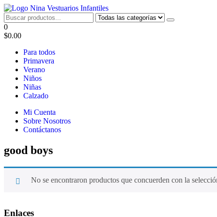
Saltar
al
ninavestuariosinfantiles.com
Comercialización de vestuarios y disfraces infantiles
contenido
0
$0.00
Para todos
Primavera
Verano
Niños
Niñas
Calzado
Mi Cuenta
Sobre Nosotros
Contáctanos
good boys
No se encontraron productos que concuerden con la selecció
Enlaces