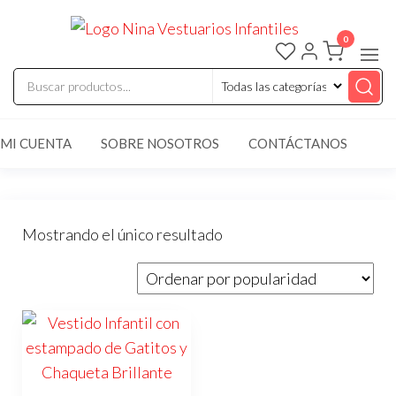
Saltar
ninaves
Comercializaci
al
de vestuarios y
0
disfraces
contenido
infantiles
MI CUENTA
SOBRE NOSOTROS
CONTÁCTANOS
Mostrando el único resultado