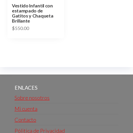
Vestido Infantil con
estampado de
Gatitos y Chaqueta
Brillante
$
550.00
Este
producto
tiene
múltiples
variantes.
Las
ENLACES
opciones
se
Sobre nosotros
pueden
Mi cuenta
elegir
Contacto
en
la
Pólitica de Privacidad