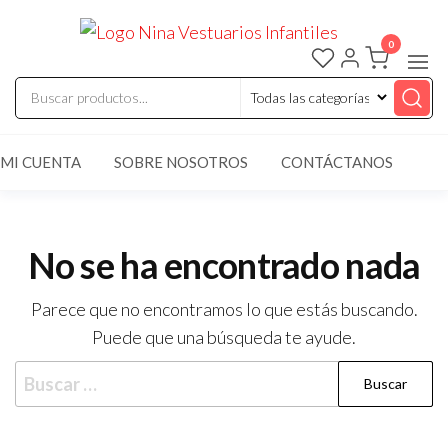
Saltar
ninaves
Comercializaci
al
de vestuarios y
0
disfraces
contenido
infantiles
MI CUENTA
SOBRE NOSOTROS
CONTÁCTANOS
No se ha encontrado nada
Parece que no encontramos lo que estás buscando.
Puede que una búsqueda te ayude.
Buscar: